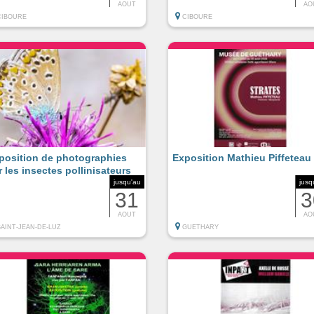
AOUT
AO
CIBOURE
CIBOURE
position de photographies
Exposition Mathieu Piffeteau
r les insectes pollinisateurs
jusqu'au
jusq
31
3
AOUT
AO
SAINT-JEAN-DE-LUZ
GUETHARY