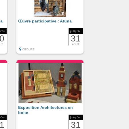
la
Œuvre participative : Atuna
u'au
jusqu'au
0
31
UT
AOUT
CIBOURE
Exposition Architectures en
boite
u'au
jusqu'au
1
31