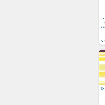
Ex
im
pa
Ex