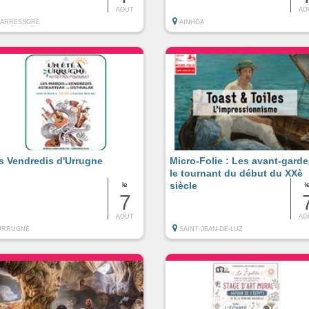
AOUT
AO
LARRESSORE
AINHOA
s Vendredis d'Urrugne
Micro-Folie : Les avant-garde
le tournant du début du XXè
siècle
le
l
7
AOUT
AO
URRUGNE
SAINT-JEAN-DE-LUZ