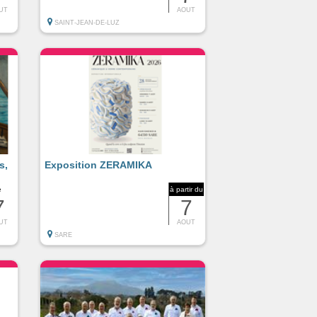
UT
AOUT
SAINT-JEAN-DE-LUZ
s,
Exposition ZERAMIKA
e
à partir du
7
7
UT
AOUT
SARE