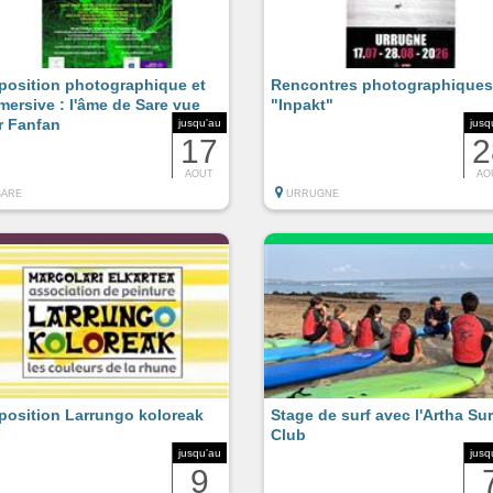
position photographique et
Rencontres photographiques
mersive : l'âme de Sare vue
"Inpakt"
r Fanfan
jusqu'au
jusq
17
2
AOUT
AO
SARE
URRUGNE
position Larrungo koloreak
Stage de surf avec l'Artha Sur
Club
jusqu'au
jusq
9