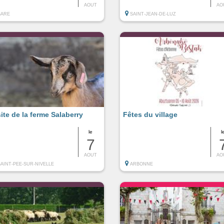
AOUT
AO
SARE
SAINT-JEAN-DE-LUZ
site de la ferme Salaberry
Fêtes du village
le
l
7
AOUT
AO
SAINT-PEE-SUR-NIVELLE
ARBONNE