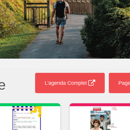
e
L'agenda Complet
Page