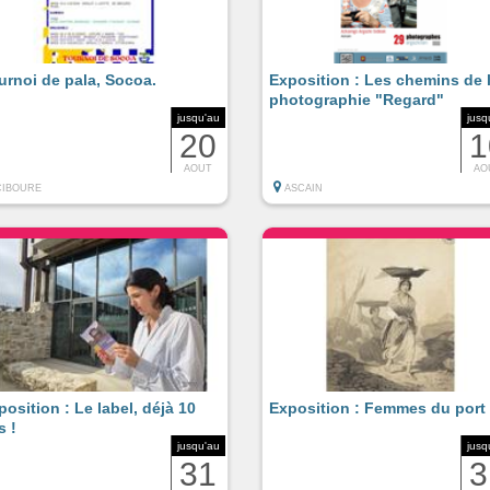
urnoi de pala, Socoa.
Exposition : Les chemins de 
photographie "Regard"
jusqu'au
jusq
20
1
AOUT
AO
CIBOURE
ASCAIN
position : Le label, déjà 10
Exposition : Femmes du port
s !
jusqu'au
jusq
31
3