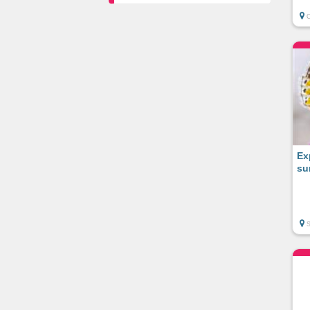
Ex
su