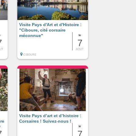
Visite Pays d'Art et d'Histoire :
"Ciboure, cité corsaire
méconnue"
e
le
7
7
UT
AOUT
CIBOURE
Visite Pays d’art et d’histoire :
ure
Corsaires ! Suivez-nous !
e
le
7
7