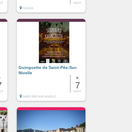
UT
AOUT
AINHOA
Guinguette de Saint-Pée-Sur-
Nivelle
e
le
7
7
UT
AOUT
SAINT-PEE-SUR-NIVELLE