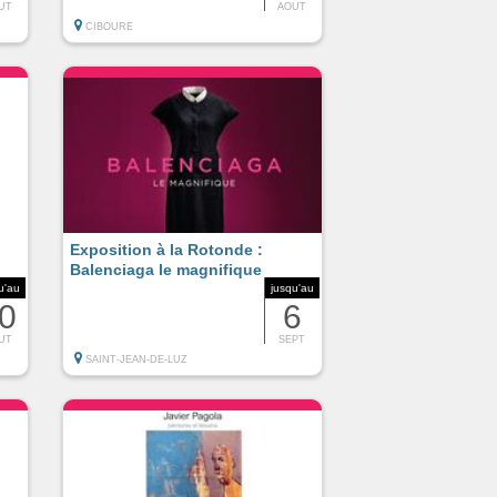
UT
AOUT
CIBOURE
Exposition à la Rotonde :
Balenciaga le magnifique
u'au
jusqu'au
0
6
UT
SEPT
SAINT-JEAN-DE-LUZ