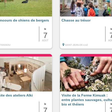
ncours de chiens de bergers
Chasse au trésor
le
l
7
AOUT
AO
ITXASSOU
SAINT-JEAN-DE-LUZ
ite des ateliers Alki
Visite de la Ferme Kimuak :
entre plantes sauvages, cult
bio et théiers
le
l
7