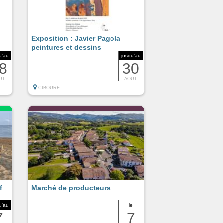
Exposition : Javier Pagola
peintures et dessins
u'au
jusqu'au
8
30
UT
AOUT
CIBOURE
f
Marché de producteurs
u'au
le
7
7